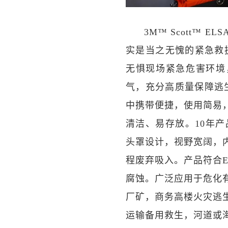
3M™ Scott™
实是当之无愧的紧急救援
无惧现场紧急危害环境
气，充分高质量保障逃
中携带便捷，使用简易
清洁、易存放。10年
头罩设计，视野宽阔，
程废弃吸入。产品符合E
腐蚀。广泛应用于危化
厂矿，商务高楼火灾逃
运输备用救生，河道或