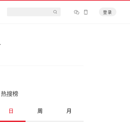
登录
全
热搜榜
日
周
月