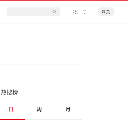
登录
热搜榜
日
周
月