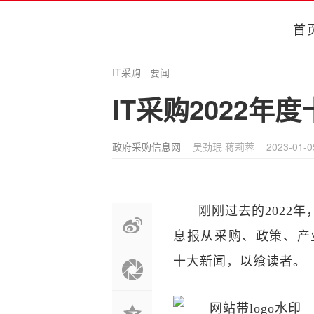
首
IT采购
-
要闻
IT采购2022
政府采购信息网
吴劲珉 蒋莉蓉
2023-01-0
刚刚过去的2022
息报从采购、政策、产业
十大新闻，以飨读者。