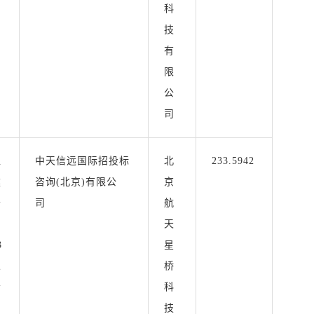
科
技
有
限
公
司
区
中天信远国际招投标
北
233.5942
建
咨询(北京)有限公
京
公
司
航
天
3
星
人
桥
会
科
技