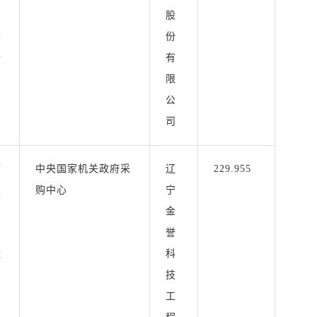
）
股
会
份
备
有
限
公
司
市
中央国家机关政府采
辽
229.955
支
购中心
宁
金
系
誉
造
科
技
工