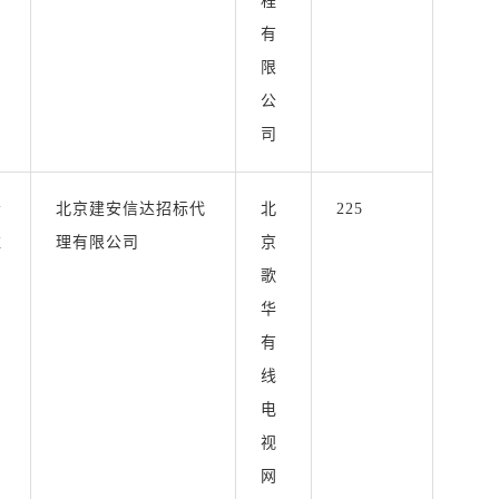
程
有
限
公
司
会
北京建安信达招标代
北
225
维
理有限公司
京
系
歌
目
华
有
线
电
视
网