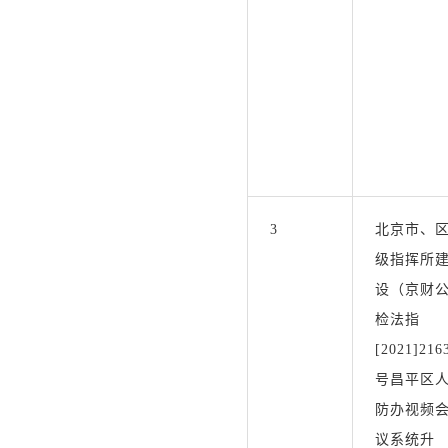
3
北京市、
级指挥所
设（京财
检法指
[2021]216
号昌平区
防办视频
议系统升