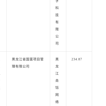
字
科
技
有
限
公
司
交
黑龙江省国富项目管
黑
234.87
息
理有限公司
龙
究
江
会
垚
造
钰
网
络