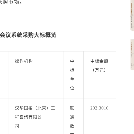
采购市场。
视频会议系统采购大标概览
操作机构
中
中标金额
标
（万元）
单
位
视
汉华国招（北京）工
联
292.3016
统
程咨询有限公
通
设
司
数