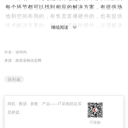
每个环节都可以找到相应的解决方案，有提供场
地和空间布局的，有售卖直播硬件的，也有提供
技术解决方案的。但一站式的软硬件、运营解决
继续阅读
方案少之又少，采购人仍然要面临参差不齐的选
择和高昂的学习适应成本。”保利威公司产品部负
作者：
谢鸣鸣
责人告诉《政府采购信息》报记者。
来源：政府采购信息网
云端一体化集成，一键开启高品质直播
保利威
针对日益增长的用户需求和直播策划、服务等
方面难题及痛点，业界领先的企业直播服务商保
利威率先推出了直播时代的“移动办公室”——直
商机 · 数据 · 参数 · 产品——IT采购搭起买
播舱，有针对性地解决了直播间场地搭建难、维
卖桥梁。
修贵、直播设施参差不齐、直播数据难以追踪等
IT采购
难题。