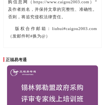
购信息网（https://www.caigou2003.com）”
​记者发现，升级过后的直播舱舱体尺寸仅为1.
及作者姓名，并保持文章的完整性、准确性。
7x1.5x2.3m，占地不到3平方米，可以在任何办
否则，将追究侵权法律责任。
公室内安装放置，进一步提升空间利用率。2.3米
层高不仅适配大多数办公楼有效层高，更为直播
版权合作邮箱：liuhui#caigou2003.com
用户提供了更大的活动空间，站着播也不会觉得
（发邮件时#换为@）
压抑。舱内的结构设计在光照、通风、降噪等方
面都能满足直播用户的个性化调节需求，最大程
度为用户提供一个舒服的直播环境，获得良好的
正福易考通
直播体验。