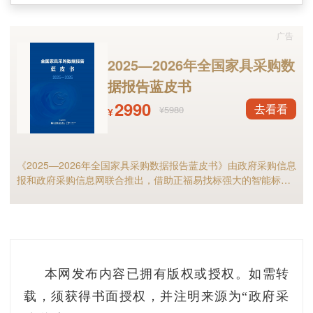
在最新升级的2.8版本中，直播舱不仅对绿
广告
幕、显示屏、麦克风等硬件设备进行了更加科学
2025—2026年全国家具采购数
合理的布局，还对软件层面进行了优化，只要进
据报告蓝皮书
入直播间便可“一键开播”，打造了一个云端一体
2990
去看看
¥5980
¥
化集成的全新教学空间。
《2025—2026年全国家具采购数据报告蓝皮书》由政府采购信息
报和政府采购信息网联合推出，借助正福易找标强大的智能标讯
分析能力，全面解析2025年家具政府采购市场规模、竞争格局以
及细分市场现状等，预测2026年全国家具采购市场，家具采购行
业的供应商和采购人不可错过！
本网发布内容已拥有版权或授权。如需转
载，须获得书面授权，并注明来源为“政府采