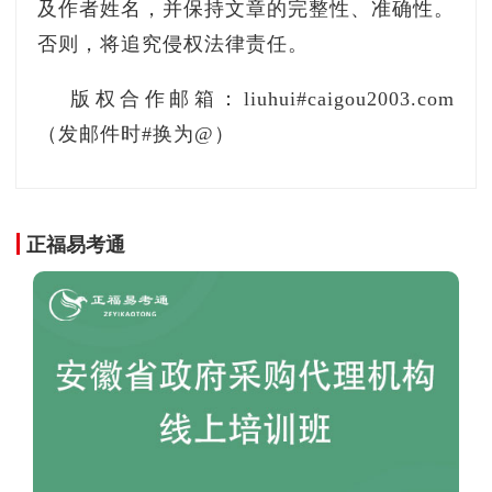
设计施工总承包项目
及作者姓名，并保持文章的完整性、准确性。
否则，将追究侵权法律责任。
采购预算：979.525万元
版权合作邮箱：liuhui#caigou2003.com
获取招标文件：2021年12月06日至2021年12
（发邮件时#换为@）
月10日（福建省八方工程招标代理有限公司）
开标：2021年12月30日 09:00（福建省八方工
正福易考通
程招标代理有限公司）
联系方式：高小姐0591-88251377
项目名称：国道G206线揭阳新亨至地都段改
建工程前期工作项目
采购预算：692.6万元