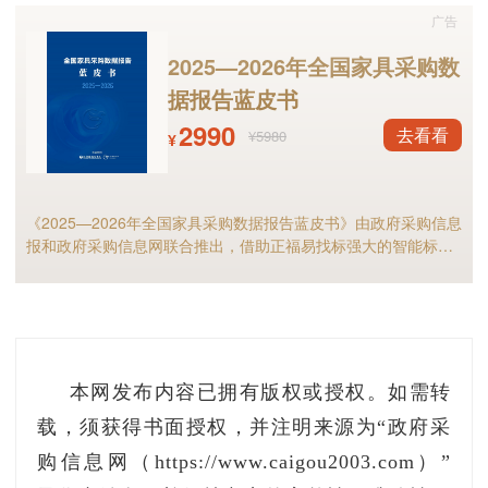
广告
联系方式：周女士0379-60163578
2025—2026年全国家具采购数
项目名称：兰西县城镇路灯维修维护工程项目
据报告蓝皮书
2990
去看看
¥5980
采购预算：1288.18万元
¥
获取招标文件：2021年12月06日至2021年12
《2025—2026年全国家具采购数据报告蓝皮书》由政府采购信息
月10日（哈尔滨市南岗区闽江路75号华鸿国际3
报和政府采购信息网联合推出，借助正福易找标强大的智能标讯
号楼12层1212室）
分析能力，全面解析2025年家具政府采购市场规模、竞争格局以
及细分市场现状等，预测2026年全国家具采购市场，家具采购行
业的供应商和采购人不可错过！
开标：2021年12月27日 09:30（黑龙江省公共
资源标准化交易场所先锋国际中心）
本网发布内容已拥有版权或授权。如需转
联系方式：李先生0451-81796678
载，须获得书面授权，并注明来源为“政府采
项目名称：福建漳州港口办公楼改造装修工程
购信息网（https://www.caigou2003.com）”