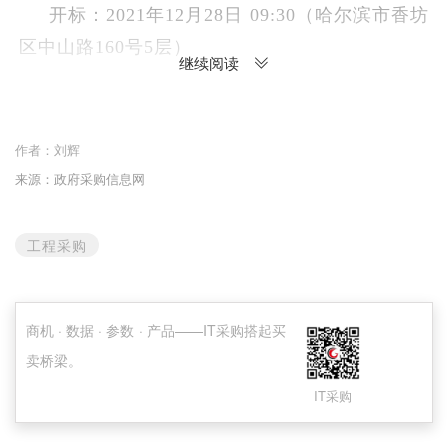
开标：2021年12月28日 09:30（哈尔滨市香坊
区中山路160号5层）
继续阅读
联系方式：张永强18946022277
项目名称：汝阳县北汝河下段综合治理工程
作者：
刘辉
来源：政府采购信息网
（云梦桥—关帝桥）PPP项目交通工程及道路照
明工程（二次）
工程采购
采购预算：1509.19万元
获取招标文件：2021年12月07日至2021年12
商机 · 数据 · 参数 · 产品——IT采购搭起买
月13日（网上获取）
卖桥梁。
开标：2021年12月28日 09:30（汝阳县公共资
IT采购
源交易中心开标一室）