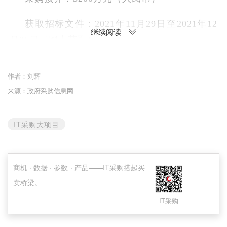
获取招标文件：2021年11月29日至2021年12
继续阅读
月06日（网上获取）
开标：2021年12月24日 14:30（江西省南昌公
作者：
刘辉
共资源交易中心（南昌市红谷滩丰和大道1318
来源：政府采购信息网
号）四楼6号开标大厅）
联系方式：黄才胜0791-86272919
IT采购大项目
项目名称：湖南省退役军人事务厅信息化建设
FSM项目
商机 · 数据 · 参数 · 产品——IT采购搭起买
卖桥梁。
采购预算：1802万元（人民币）
IT采购
获取招标文件：2021年11月24日至2021年12