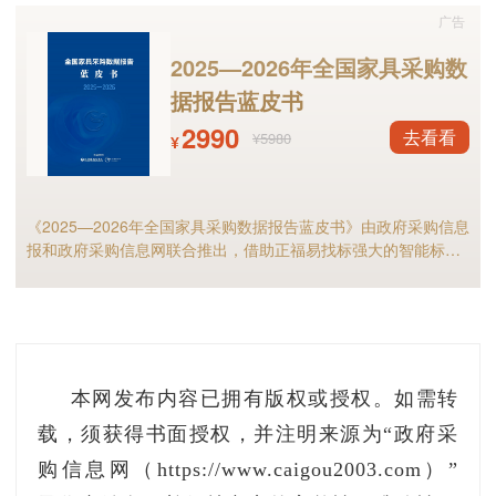
月01日（网上获取）
广告
2025—2026年全国家具采购数
开标：2021年12月21日 09:00（湖南省公共资
据报告蓝皮书
源交易中心）
2990
去看看
¥5980
¥
联系方式：阎永逵0731-89665046
项目名称：浙江杭州市萧山区人民政府南阳街
《2025—2026年全国家具采购数据报告蓝皮书》由政府采购信息
道数智南阳信息化建设政府采购项目
报和政府采购信息网联合推出，借助正福易找标强大的智能标讯
分析能力，全面解析2025年家具政府采购市场规模、竞争格局以
及细分市场现状等，预测2026年全国家具采购市场，家具采购行
采购预算：1100万元（人民币）
业的供应商和采购人不可错过！
获取招标文件：2021年11月24日至2021年12
月14日（网上获取）
本网发布内容已拥有版权或授权。如需转
载，须获得书面授权，并注明来源为“政府采
开标：2021年12月14日 10:00（杭州市萧山区
购信息网（https://www.caigou2003.com）”
人民政府南阳街道办事服务中心二楼开标室）