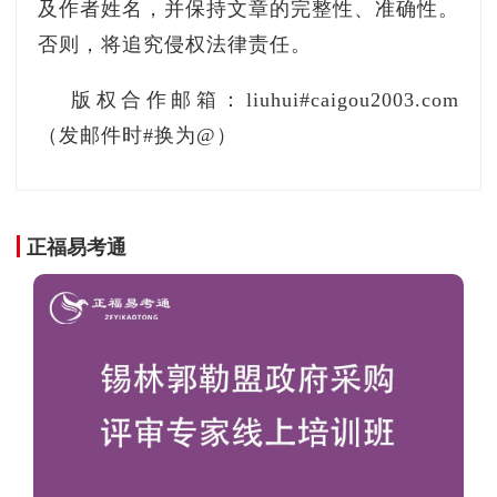
及作者姓名，并保持文章的完整性、准确性。
联系方式：俞佳0571-83731873
否则，将追究侵权法律责任。
项目名称：浙江海盐县人民医院互联互通四甲
版权合作邮箱：liuhui#caigou2003.com
与等级医院评审信息化建设项目
（发邮件时#换为@）
采购预算：746万元（人民币）
正福易考通
获取招标文件：2021年11月24日至2021年12
月14日（网上获取）
开标：2021年12月14日 14:00（在线开标）
联系方式：王桢之0573-86180035
项目名称：广西防城港市防城区人民医院广西
科联招标中心有限公司防城区人民医院信息化建