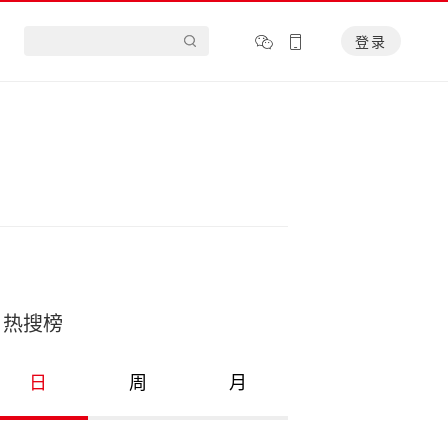
登录
热搜榜
日
周
月