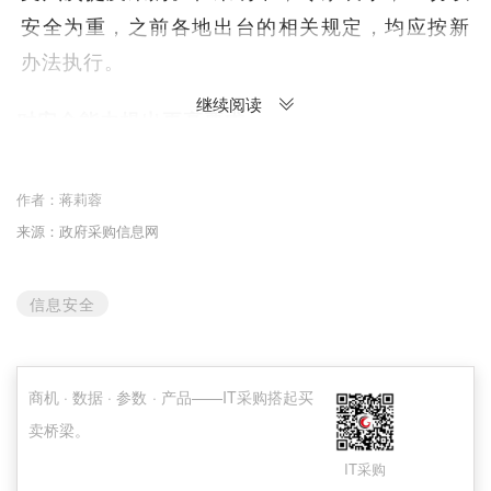
安全为重，之前各地出台的相关规定，均应按新
办法执行。
继续阅读
对安全能力提出更高要求
2017年6月，《中华人民共和国网络安全法》
作者：
蒋莉蓉
正式实施，其中明确关键信息基础设施的具体范
来源：政府采购信息网
围和安全保护办法由国务院制定。而《条例》的
出台，旨在保障关键信息基础设施安全，维护网
信息安全
络安全。
何谓关键信息基础设施？《条例》总则部分明
商机 · 数据 · 参数 · 产品——IT采购搭起买
确，关键信息基础设施是指公共通信和信息服
卖桥梁。
务、能源、交通、水利、金融、公共服务、电子
IT采购
政务、国防科技工业等重要行业和领域的，以及