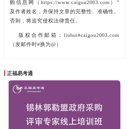
购信息网（https://www.caigou2003.com）”
更高的要求。
及作者姓名，并保持文章的完整性、准确性。
国家气象信息中心原副总工程师沈文海告诉记
否则，将追究侵权法律责任。
者，总体感觉，该《条例》对气象部门有两方面
版权合作邮箱：liuhui#caigou2003.com
影响，一方面，促使气象部门认真看待数据和系
（发邮件时#换为@）
统安全问题，切实将该问题作为一个不可忽视
的、应当尽早予以解决的重要事情，从上到下达
成共识，通力解决；另一方面，工作量加大，难
度增加，初期原有的一些工作可能会受到影响，
正福易考通
有些系统的工作效率可能会有所下降。
安全产业生态迎利好
近年来，关键信息基础设施一词在政府采购活
动中频繁出现，比如某部委启动关键信息基础设