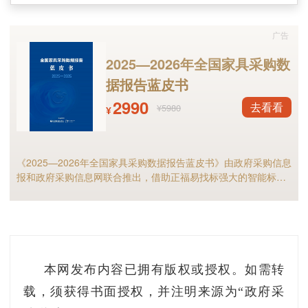
其他一旦遭到破坏、丧失功能或者数据泄露，可
广告
能严重危害国家安全、国计民生、公共利益的重
要网络设施、信息系统等。
2025—2026年全国家具采购数
据报告蓝皮书
“关键信息基础设施，可以说是当前经济社会
2990
去看看
¥5980
¥
发展的核心动力，也是网络安全的重中之重。
《条例》的发布，为我国开展关键信息基础设施
安全保护工作提供了有力的法治保障。”国家电子
《2025—2026年全国家具采购数据报告蓝皮书》由政府采购信息
报和政府采购信息网联合推出，借助正福易找标强大的智能标讯
政务质检中心主任李荔说，《条例》中提到，电
分析能力，全面解析2025年家具政府采购市场规模、竞争格局以
子政务、公共服务等重点行业和领域的关键信息
及细分市场现状等，预测2026年全国家具采购市场，家具采购行
业的供应商和采购人不可错过！
基础设施应优先采购安全可信的网络产品和服
务，并与提供者签订安全保密协议；可能影响国
本网发布内容已拥有版权或授权。如需转
家安全的，应当按规定通过安全审查。可见《条
载，须获得书面授权，并注明来源为“政府采
例》的发布对网络产品和服务的安全能力提出了