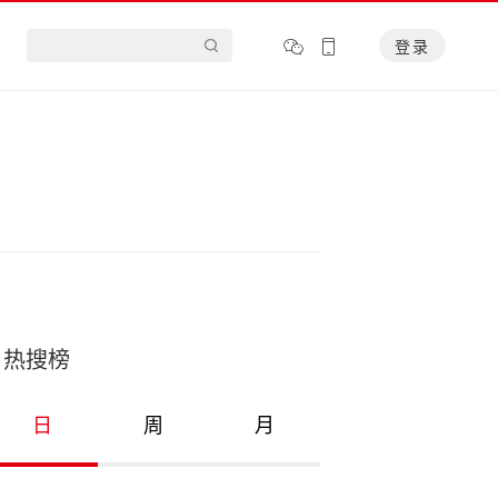
登录
热搜榜
日
周
月