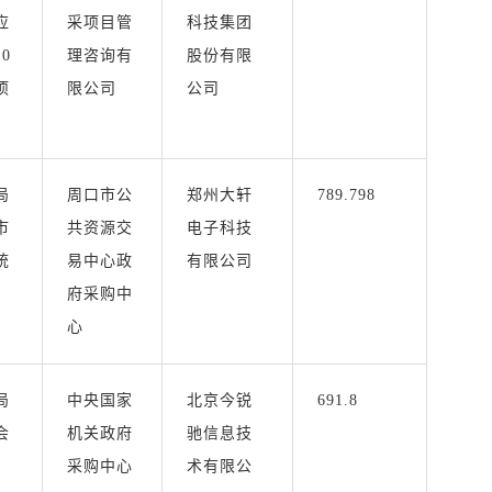
应
采项目管
科技集团
0
理咨询有
股份有限
项
限公司
公司
局
周口市公
郑州大轩
789.798
市
共资源交
电子科技
统
易中心政
有限公司
府采购中
心
局
中央国家
北京今锐
691.8
会
机关政府
驰信息技
采购中心
术有限公