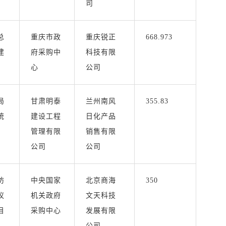
司
总
重庆市政
重庆锐正
668.973
建
府采购中
科技有限
心
公司
局
甘肃明泰
兰州南风
355.83
统
建设工程
日化产品
管理有限
销售有限
公司
公司
防
中央国家
北京商海
350
议
机关政府
文天科技
目
采购中心
发展有限
公司