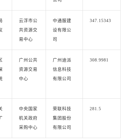
局
云浮市公
中通服建
347.15343
议
共资源交
设有限公
易中心
司
区
广州公共
广州迪派
308.9981
保
资源交易
信息科技
统
中心
有限公司
关
中央国家
荣联科技
281.5
扩
机关政府
集团股份
采购中心
有限公司