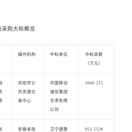
统采购大标概览
操作机构
中标单位
中标金额
（万元）
局
庆阳市公
中国移动
1040.215
关
共资源交
通信集团
统
易中心
甘肃有限
公司
信
安徽省政
卫宁健康
852.5528