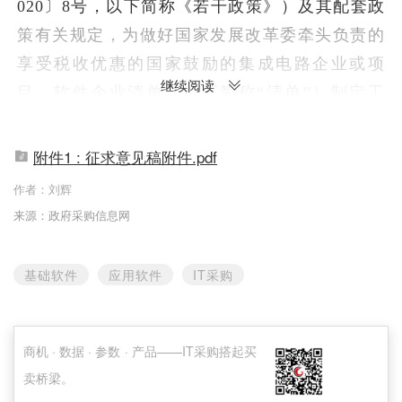
020〕8号，以下简称《若干政策》）及其配套政
策有关规定，为做好国家发展改革委牵头负责的
享受税收优惠的国家鼓励的集成电路企业或项
继续阅读
目、软件企业清单（以下简称“清单”）制定工
作，制定了工作程序，以及享受税收优惠政策的
企业条件和项目标准。
附件1 : 征求意见稿附件.pdf
作者：
刘辉
以下为征求意见稿全文：
来源：政府采购信息网
关于印发享受税收优惠的集成电路企业或项
目、软件企业清单制定有关要求的通知
基础软件
应用软件
IT采购
（征求意见稿）
商机 · 数据 · 参数 · 产品——IT采购搭起买
根据《国务院关于印发新时期促进集成电路产
卖桥梁。
业和软件产业高质量发展若干政策的通知》（国