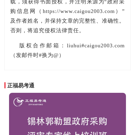
存储器生产企业，线宽小于 0.25微米（含）的特
载，须获得书面授权，并注明来源为“政府采
色工艺集成电路生产企业（含掩模版、8英寸及以
购信息网（https://www.caigou2003.com）”
上硅片生产企业），集成电路线宽小于 0.5微米
及作者姓名，并保持文章的完整性、准确性。
（含）的化合物集成电路生产企业和先进封装测
否则，将追究侵权法律责任。
试企业清单；第（八）条提及的集成电路重大项
版权合作邮箱：liuhui#caigou2003.com
目清单。
（发邮件时#换为@）
二、申请列入清单的企业，原则上每年 3月 2
5日至 4月16日将有关申请表和必要佐证材料（电
子版、纸质版）报各省、自治区、直辖市及计划
正福易考通
单列市、新疆生产建设兵团发展改革委、工业和
信息化主管部门（以下简称“地方发改和工信部
门”）。
三、地方发改和工信部门根据企业条件和项目