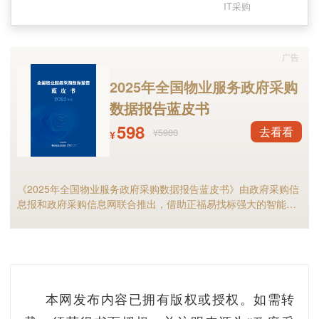
IT采购
发〔2020〕8号，以下简称《若干政策》）及其
配套政策有关规定，为做好国家发展改革委牵头
负责的享受税收优惠的国家鼓励的集成电路企业
广告
或项目、软件企业清单（以下简称“清单”）制定
2025年全国物业服务政府采购
工作，我们制定了工作程序，以及享受税收优惠
数据报告蓝皮书
政策的企业条件和项目标准，现通知如下：
598
去看看
¥5980
¥
一、本通知所称清单是指《若干政策》第
（一）条提及的国家鼓励的集成电路线宽小于 28
《2025年全国物业服务政府采购数据报告蓝皮书》由政府采购信
息报和政府采购信息网联合推出，借助正福易找标强大的智能标
纳米（含）、线宽小于 65纳米（含）、线宽小于
讯分析能力，全面解析2025年物业服务采购市场规模、竞争格局
130纳米（含）的集成电路生产企业或项目清单；
以及细分市场现状等，物业服务采购行业的供应商和采购人不可
错过！
第（三）、（七）条提及的国家鼓励的重点集成
电路设计企业和软件企业清单；第（六）条提及
的集成电路线宽小于 65纳米（含）的逻辑电路、
本网发布内容已拥有版权或授权。如需转