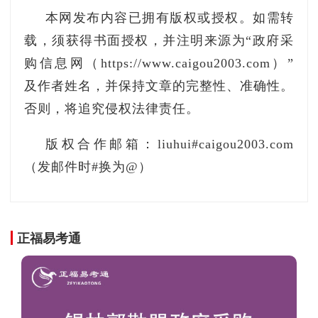
用。实施重点市场应用推广行动，在智能终端、5
本网发布内容已拥有版权或授权。如需转
G、工业互联网和数据中心、智能网联汽车等重
载，须获得书面授权，并注明来源为“政府采
点行业推动电子元器件差异化应用，加速产品吸
购信息网（https://www.caigou2003.com）”
引社会资源，迭代升级。包括智能终端市场、5
及作者姓名，并保持文章的完整性、准确性。
G、工业互联网和数据中心市场、新能源汽车和
否则，将追究侵权法律责任。
智能网联汽车市场、工业自动化设备市场和高端
装备制造市场等重点市场应用。
版权合作邮箱：liuhui#caigou2003.com
（发邮件时#换为@）
三、夯实配套产业基础突破关键材料技术。支
持电子元器件上游电子陶瓷材料、磁性材料、电
池材料等电子功能材料，电子浆料等工艺与辅助
正福易考通
材料，高端印制电路板材料等封装与装联材料的
研发和生产，推动关键环节电子专用材料研发与
产业化。提升设备仪器配套能力。