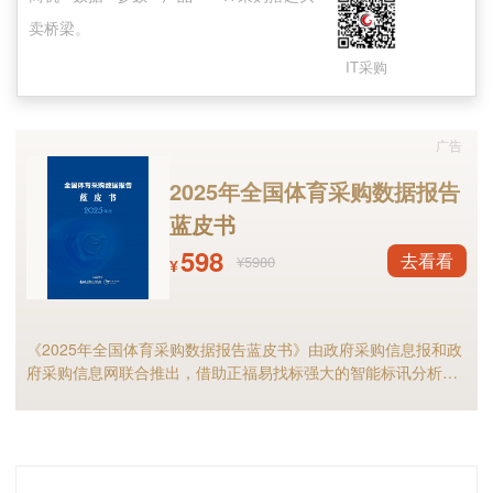
卖桥梁。
《计划》提出七个重点工作。提升产业创新能
力攻克关键核心技术，突破制约行业发展的专
IT采购
利、技术壁垒，补足电子元器件发展短板，保障
产业链供应链安全稳定。
广告
2025年全国体育采购数据报告
一、提升产业创新能力攻克关键核心技术。实
蓝皮书
施重点产品高端提升行动，面向电路类元器件等
598
去看看
¥5980
重点产品，突破制约行业发展的专利、技术壁
¥
垒，补足电子元器件发展短板，保障产业链供应
链安全稳定。包括电路类元器件、连接类元器
《2025年全国体育采购数据报告蓝皮书》由政府采购信息报和政
件、机电类元器件、传感类元器件、功能材料类
府采购信息网联合推出，借助正福易找标强大的智能标讯分析能
力，全面剖析2025年体育采购现状与趋势，是全国体育供应商及
元件和光通信器件等重点高端产品。
相关采购人不可多得的行业宝典。
二、强化市场应用推广支持重点行业市场应