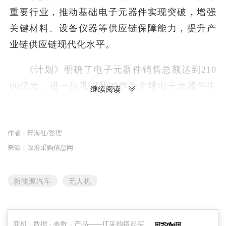
重要行业，推动基础电子元器件实现突破，增强
关键材料、设备仪器等供应链保障能力，提升产
业链供应链现代化水平。
《计划》明确了电子元器件销售总额达到210
00亿元，进一步巩固我国作为全球电子元器件生
继续阅读
产大国的地位，充分满足信息技术市场规模需
求；突破一批电子元器件关键技术，行业总体创
作者：
邢海红/整理
新投入进一步提升，射频滤波器、高速连接器、
来源：政府采购信息网
片式多层陶瓷电容器、光通信器件等重点产品专
利布局更加完善；形成一批具有国际竞争优势的
新能源汽车
无人机
电子元器件企业，力争15家企业营收规模突破10
0亿元，龙头企业营收规模和综合实力有效提升，
抗风险和再投入能力明显增强。
商机 · 数据 · 参数 · 产品——IT采购搭起买