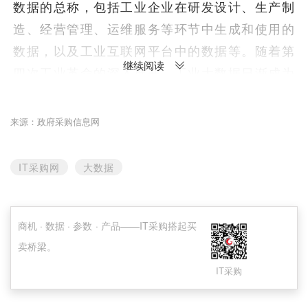
数据的总称，包括工业企业在研发设计、生产制
造、经营管理、运维服务等环节中生成和使用的
数据，以及工业互联网平台中的数据等。随着第
继续阅读
四次工业革命的深入展开，工业大数据日渐成为
工业发展最宝贵的战略资源，是推动制造业数字
化、网络化、智能化发展的关键生产要素。全球
来源：政府采购信息网
主要国家和领军企业向工业大数据聚力发力，积
极发展数据驱动的新型工业发展模式。
IT采购网
大数据
党中央、国务院高度重视大数据发展，强调推
动大数据在工业中的应用。习近平总书记指出，
商机 · 数据 · 参数 · 产品——IT采购搭起买
要“构建以数据为关键要素的数字经济”“系统推进
卖桥梁。
工业互联网基础设施和数据资源管理体系建设，
IT采购
发挥数据的基础资源作用和创新引擎作用。”《促
进大数据发展行动纲要》《关于深化“互联网+先