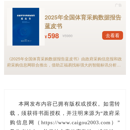
广告
进制造业”发展工业互联网的指导意见》等政策文
2025年全国体育采购数据报告
件均提出要促进工业大数据的发展和应用。今年4
蓝皮书
月，党中央、国务院印发《关于构建更加完善的
598
去看看
¥5980
要素市场化配置体制机制的意见》，明确提出要
¥
支持构建工业等领域规范化数据开发利用的场
景，提升数据资源价值。
《2025年全国体育采购数据报告蓝皮书》由政府采购信息报和政
府采购信息网联合推出，借助正福易找标强大的智能标讯分析能
我国是全球第一制造大国，工业大数据资源极
力，全面剖析2025年体育采购现状与趋势，是全国体育供应商及
相关采购人不可多得的行业宝典。
为丰富。近年来，随着新一代信息技术与工业融
合不断深化，特别是工业互联网创新发展，工业
大数据应用迈出了从理念研究走向落地实施的关
本网发布内容已拥有版权或授权。如需转
键步伐，在需求分析、流程优化、预测运维、能
载，须获得书面授权，并注明来源为“政府采
源管理等环节，数据驱动的工业新模式新业态不
购信息网（https://www.caigou2003.com）”
断涌现。但相比于互联网服务领域大数据应用的