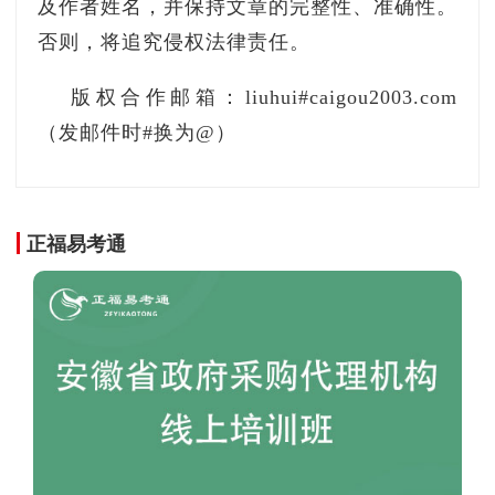
及作者姓名，并保持文章的完整性、准确性。
普及和成熟，工业大数据更加复杂，还面临数据
否则，将追究侵权法律责任。
采集汇聚不全面、流通共享不充分、开发应用不
深化、治理安全短板突出等问题，总体上仍处于
版权合作邮箱：liuhui#caigou2003.com
探索和起步阶段，亟待拓展和深化。
（发邮件时#换为@）
未来三到五年，随着5G、工业互联网、人工
智能等的发展，工业大数据将从探索起步阶段迈
正福易考通
入纵深发展阶段，迎来快速发展的机遇期，全球
工业大数据的竞争也将变得更为激烈。立足当
前、着眼未来，制定出台《指导意见》意义重
大。一是贯彻落实党中央、国务院工作部署的重
要举措；二是有利于加快工业数字化转型进程；
三是有利于凝聚各方共识，构建协同推进的工作
体系，形成发展合力，着力解决突出问题，共建